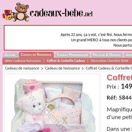
Après 22 ans, ça y est, c'est fini. Nous fer
Un grand MERCI à tous nos clients pou
Nous parto
Cadeau de Naissance
Accueil
Cadeau Personnalisé
Peluche & Doudou
Jeux
Idées Cadeaux Naissance
|
Coffret & Corbeille Cadeau
|
Décoration Chambre Bébé
Cadeau de naissance
Cadeau de Naissance
Coffret Cadeau & Corbeille
Coffre
149
Prix :
Réf: 5844
Magnifique
d'une petit
Dans une 