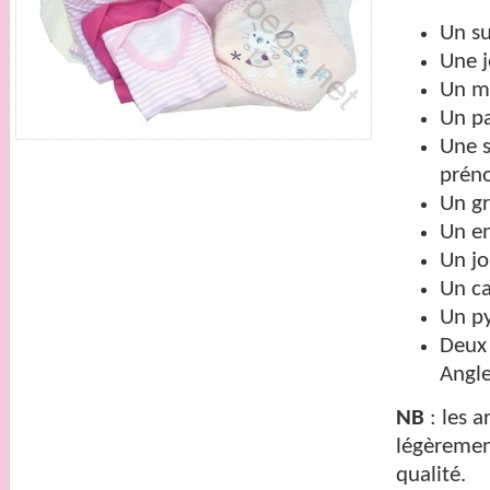
Un su
Une j
Un ma
Un pa
Une s
prén
Un gr
Un en
Un jo
Un ca
Un py
Deux 
Angle
NB
: les a
légèrement
qualité.