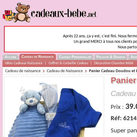
Après 22 ans, ça y est, c'est fini. Nous fer
Un grand MERCI à tous nos clients pou
Nous parto
Cadeau de Naissance
Accueil
Cadeau Personnalisé
Peluche & Doudou
Jeux
Idées Cadeaux Naissance
|
Coffret & Corbeille Cadeau
|
Décoration Chambre Bébé
Cadeau de naissance
Cadeau de Naissance
Panier Cadeau Doudou et 
Panie
Cadeau 
39.
Prix :
Réf: 6214
Super pan