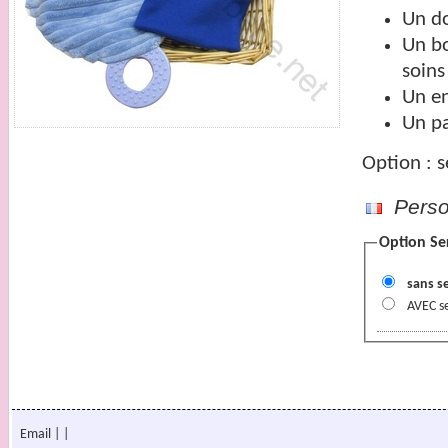
Un do
Un bo
soins
Un en
Un p
Option : s
Person
Option Se
sans s
AVEC s
Email
|
|