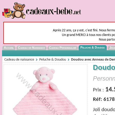
Après 22 ans, ça y est, c'est fini. Nous fer
Un grand MERCI à tous nos clients pou
Nous parto
Peluche & Doudou
Accueil
Cadeau de Naissance
Cadeau Personnalisé
Jeux
Cadeau de naissance
Peluche & Doudou
Doudou avec Anneau de Den
Doudo
Personn
14.
Prix :
Réf: 6178
Joli doud