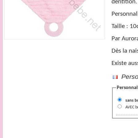
dentition.
Personnal
Taille : 1
Par Auror
Dès la nai
Existe aus
Person
Personnal
sans b
AVEC b