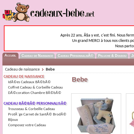
Après 22 ans, Ã§a y est, c'est fini. Nous fer
Un grand MERCI à tous nos clients pou
Nous parto
Accueil
Cadeau de Naissance
Cadeau PersonnalisÃ©
Peluche & Doudou
J
Cadeau de naissance
Bebe
CADEAU DE NAISSANCE
Bebe
IdÃ©es Cadeaux BÃ©bÃ©
Coffret Cadeau & Corbeille Cadeau
DÃ©coration Chambre BÃ©bÃ©
CADEAU BÃ©BÃ© PERSONNALISÃ©
Trousseau & Corbeille Cadeau
ProtÃ¨ge Carnet de SantÃ© BrodÃ©
Bijoux
Composez votre Cadeau