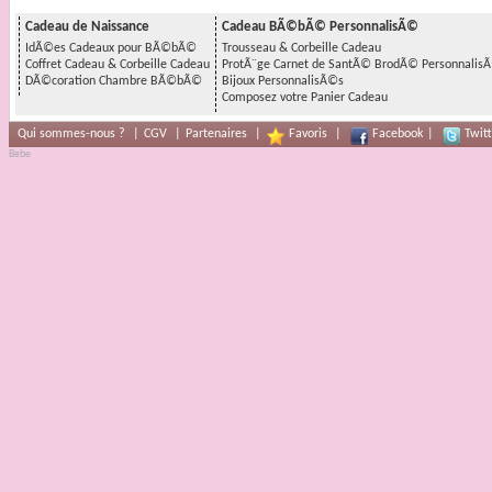
Cadeau de Naissance
Cadeau BÃ©bÃ© PersonnalisÃ©
IdÃ©es Cadeaux pour BÃ©bÃ©
Trousseau & Corbeille Cadeau
Coffret Cadeau & Corbeille Cadeau
ProtÃ¨ge Carnet de SantÃ© BrodÃ© Personnalis
DÃ©coration Chambre BÃ©bÃ©
Bijoux PersonnalisÃ©s
Composez votre Panier Cadeau
Qui sommes-nous ?
|
CGV
|
Partenaires
|
Favoris
|
Facebook
|
Twitt
Bebe