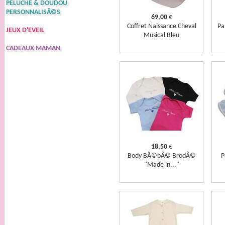
PELUCHE & DOUDOU
PERSONNALISÃ©S
69,00
€
Coffret Naissance Cheval
Pa
JEUX D'EVEIL
Musical Bleu
CADEAUX MAMAN
18,50
€
Body BÃ©bÃ© BrodÃ©
P
"Made in..."