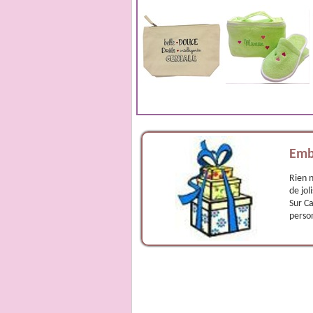
Emb
Rien n
de jol
Sur C
person