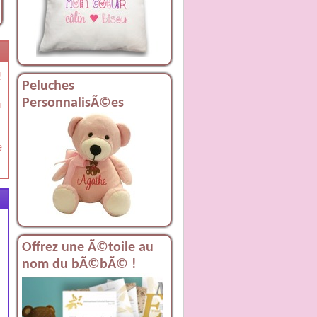
!
Peluches
PersonnalisÃ©es
u
e
Offrez une Ã©toile au
nom du bÃ©bÃ© !