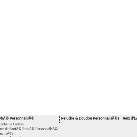
©bÃ© PersonnalisÃ©
Peluche & Doudou PersonnalisÃ©s
Jeux d'Ev
Corbeille Cadeau
rnet de SantÃ© BrodÃ© PersonnalisÃ©
nnalisÃ©s