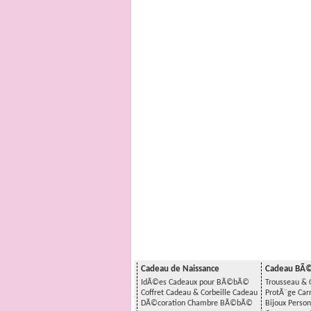
Cadeau de Naissance
Cadeau BÃ
IdÃ©es Cadeaux pour BÃ©bÃ©
Trousseau & 
Coffret Cadeau & Corbeille Cadeau
ProtÃ¨ge Ca
DÃ©coration Chambre BÃ©bÃ©
Bijoux Perso