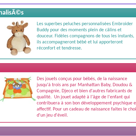
nalisÃ©s
Les superbes peluches personnalisées Embroider
Buddy pour des moments plein de câlins et
douceur. Fidèles compagnons de tous les instants,
ils accompagneront bébé et lui apporteront
réconfort et tendresse.
Des jouets conçus pour bébés, de la naissance
jusqu'à trois ans par Manhattan Baby, Doudou &
Compagnie, Djeco et bien d'autres fabricants de
qualité. Un jouet adapté à l'âge de l'enfant qui
contribuera à son bon développement psychique e
affectif. Pour un cadeau de naissance faites le cho
d'un jeu d'éveil.