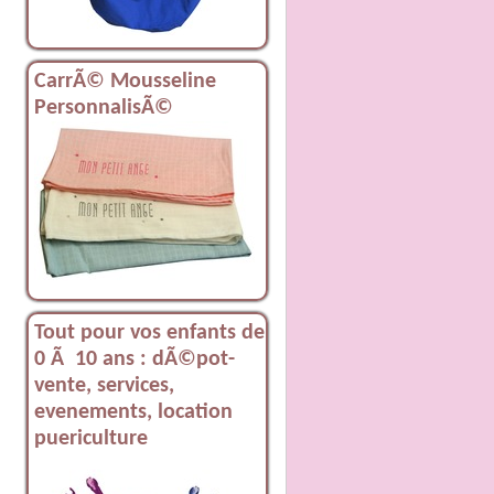
CarrÃ© Mousseline
PersonnalisÃ©
Tout pour vos enfants de
0 Ã 10 ans : dÃ©pot-
vente, services,
evenements, location
puericulture