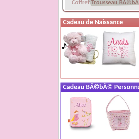
Coffret Trousseau BÃ©b
Cadeau de Naissance
Cadeau BÃ©bÃ© Personn