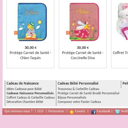
30,00
€
30,00
€
Protège Carnet de Santé -
Protège Carnet de Santé -
Coffret T
Chien Taquin
Coccinelle Diva
Cadeau de Naissance
Cadeau Bébé Personnalisé
Pel
Idées Cadeaux pour Bébé
Trousseau & Corbeille Cadeau
Cadeaux Naissance Personnalisés
Protège Carnet de Santé Brodé Personnalisé
Coffret Cadeau & Corbeille Cadeau
Bijoux Personnalisés
Décoration Chambre Bébé
Composez votre Panier Cadeau
Qui sommes-nous ?
|
CGV
|
Partenaires
|
Favoris
|
Facebook
|
Twitt