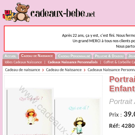
Après 22 ans, ça y est, c'est fini. Nous fer
Un grand MERCI à tous nos clients pou
Nous parto
Cadeau de Naissance
Accueil
Cadeau Personnalisé
Peluche & Doudou
Jeux
Idées Cadeaux Naissance
|
Cadeaux Naissance Personnalisés
|
Coffret & Corbeille 
Cadeau de naissance
Cadeau de Naissance
Cadeaux Naissance Personna
Portra
Enfant
Portrait
39.
Prix :
Réf: 4280