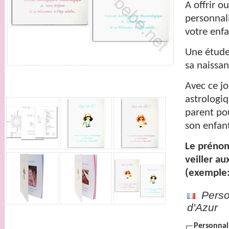
A offrir o
personnali
votre
enfa
Une étude 
sa
naissa
Avec ce jo
astrologi
parent po
son
enfan
Le prénom
veiller
aux
(exemple:
Person
d'Azur
Personnali