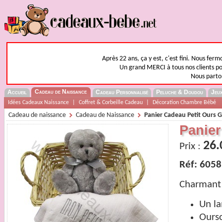
Après 22 ans, ça y est, c'est fini. Nous fer
Un grand MERCI à tous nos clients pou
Nous parto
Cadeau de Naissance
Accueil
Cadeau Personnalisé
Peluche & Doudou
Jeux
Idées Cadeaux Naissance
|
Coffret & Corbeille Cadeau
|
Décoration Chambre Bébé
Cadeau de naissance
Cadeau de Naissance
Panier Cadeau Petit Ours G
Panier
26.
Prix :
Réf: 6058
Charmant 
Un la
Ourso