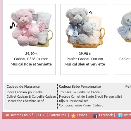
39,90
€
39,90
€
Cadeau Bébé Ourson
Panier Cadeau Ourson
Panier
Musical Rose et Serviette
Musical Bleu et Serviette
Cadeau de Naissance
Cadeau Bébé Personnalisé
Pel
Idées Cadeaux pour Bébé
Trousseau & Corbeille Cadeau
Coffret Cadeau & Corbeille Cadeau
Protège Carnet de Santé Brodé Personnalisé
Décoration Chambre Bébé
Bijoux Personnalisés
Composez votre Panier Cadeau
Qui sommes-nous ?
|
CGV
|
Partenaires
|
Favoris
|
Facebook
|
Twitt