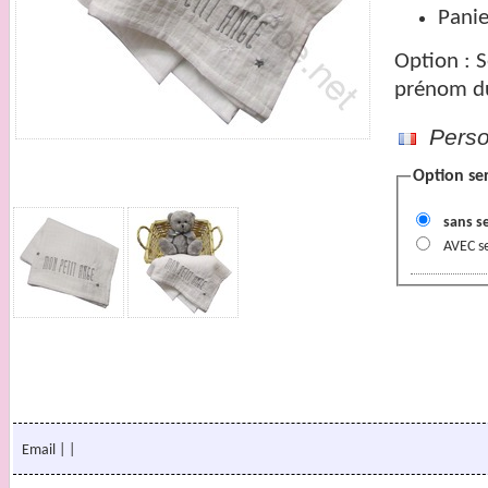
Pani
Option : S
prénom d
Person
Option ser
sans s
AVEC s
Email
|
|