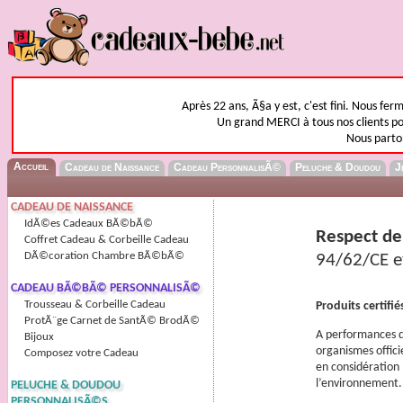
Après 22 ans, Ã§a y est, c'est fini. Nous fer
Un grand MERCI à tous nos clients pou
Nous parto
Accueil
Cadeau de Naissance
Cadeau PersonnalisÃ©
Peluche & Doudou
J
CADEAU DE NAISSANCE
IdÃ©es Cadeaux BÃ©bÃ©
Respect de
Coffret Cadeau & Corbeille Cadeau
DÃ©coration Chambre BÃ©bÃ©
94/62/CE e
CADEAU BÃ©BÃ© PERSONNALISÃ©
Trousseau & Corbeille Cadeau
Produits certifié
ProtÃ¨ge Carnet de SantÃ© BrodÃ©
A performances d’
Bijoux
organismes offici
Composez votre Cadeau
en considération 
l’environnement.
PELUCHE & DOUDOU
PERSONNALISÃ©S