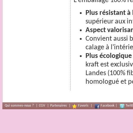
L'emballage 100% re
Plus résistant à
supérieur aux int
Aspect valorisan
Convient aussi b
calage à l'intéri
Plus écologique
kraft est exclus
Landes (100% fibr
homologué et po
Qui sommes-nous ?
|
CGV
|
Partenaires
|
Favoris
|
Facebook
|
Twitt