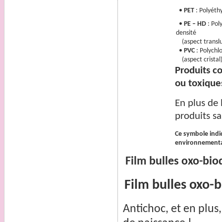
•
PET
:
Polyéthy
•
PE – HD
:
Poly
densité
(aspect translu
•
PVC
:
Polychlo
(aspect cristal)
Produits c
ou toxiques
En plus de 
produits sa
Ce symbole indiq
environnementa
Film bulles oxo-bi
Film bulles oxo-
Antichoc, et en plus